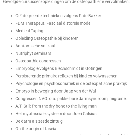
Gevolgde cursussen/opleidingen om de osteopathie te vervolmaken:
Geïntegreerde technieken volgens F. de Bakker
FDM Therapeut. Fasciaal distorsie model
Medical Taping
Opleiding Osteopathie bij kinderen
Anatomische snijzaal
Nutriphyt seminars
Osteopathie congressen
Embryologie volgens Blechschmidt in Götingen
Persisterende primaire reflexen bij kind en volwassenen
Psychologie en psychosomatiek in de osteopatische praktijk
Embryo in beweging door Jaap van der Wal
Congressen NVO: o.a. prikkelbare darmsyndroom, migraine.
A.T. Still: from the dry bone to the living man
Het myofasciale systeem door Joeri Calsius
De darm als zesde zintuig
On the origin of fascia